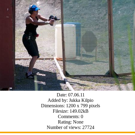
Date: 07.06.11
Added by: Jukka Kilpio
Dimensions: 1200 x 799 pixels
Filesize: 149.02kB
Comments: 0
Rating: None
Number of views: 27724