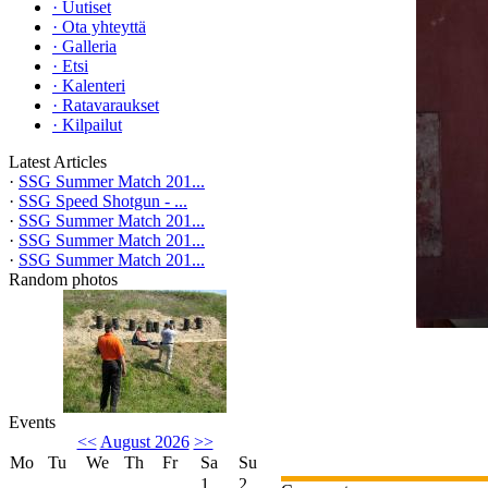
·
Uutiset
·
Ota yhteyttä
·
Galleria
·
Etsi
·
Kalenteri
·
Ratavaraukset
·
Kilpailut
Latest Articles
·
SSG Summer Match 201...
·
SSG Speed Shotgun - ...
·
SSG Summer Match 201...
·
SSG Summer Match 201...
·
SSG Summer Match 201...
Random photos
Events
<<
August 2026
>>
Mo
Tu
We
Th
Fr
Sa
Su
1
2