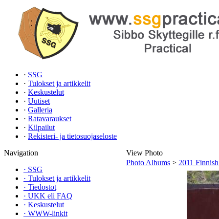
·
SSG
·
Tulokset ja artikkelit
·
Keskustelut
·
Uutiset
·
Galleria
·
Ratavaraukset
·
Kilpailut
·
Rekisteri- ja tietosuojaseloste
Navigation
View Photo
Photo Albums
>
2011 Finnish
·
SSG
·
Tulokset ja artikkelit
·
Tiedostot
·
UKK eli FAQ
·
Keskustelut
·
WWW-linkit