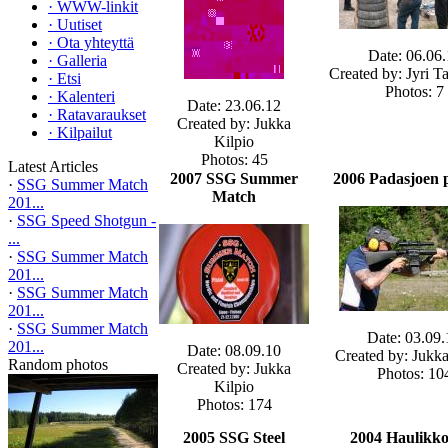
·
WWW-linkit
·
Uutiset
·
Ota yhteyttä
Date: 06.06.
·
Galleria
Created by: Jyri 
·
Etsi
Photos: 7
·
Kalenteri
Date: 23.06.12
·
Ratavaraukset
Created by: Jukka
·
Kilpailut
Kilpio
Photos: 45
Latest Articles
2007 SSG Summer
2006 Padasjoen
·
SSG Summer Match
Match
201...
·
SSG Speed Shotgun -
...
·
SSG Summer Match
201...
·
SSG Summer Match
201...
·
SSG Summer Match
Date: 03.09.
201...
Date: 08.09.10
Created by: Jukka
Random photos
Created by: Jukka
Photos: 10
Kilpio
Photos: 174
2005 SSG Steel
2004 Haulikk