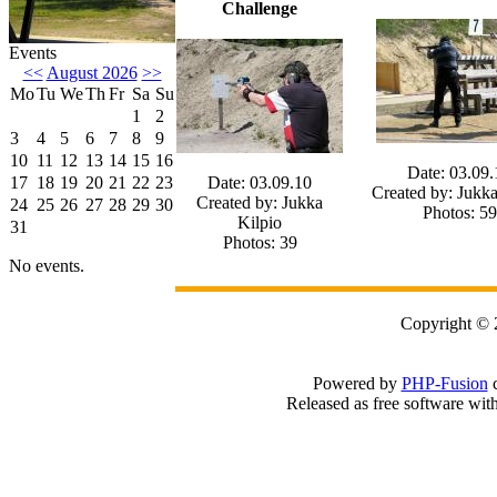
Challenge
Events
<<
August 2026
>>
Mo
Tu
We
Th
Fr
Sa
Su
1
2
3
4
5
6
7
8
9
10
11
12
13
14
15
16
Date: 03.09.
17
18
19
20
21
22
23
Date: 03.09.10
Created by: Jukka
Created by: Jukka
24
25
26
27
28
29
30
Photos: 59
Kilpio
31
Photos: 39
No events.
Copyright 
Powered by
PHP-Fusion
c
Released as free software wit