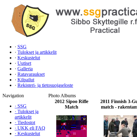
·
SSG
·
Tulokset ja artikkelit
·
Keskustelut
·
Uutiset
·
Galleria
·
Ratavaraukset
·
Kilpailut
·
Rekisteri- ja tietosuojaseloste
Navigation
Photo Albums
2012 Sipoo Rifle
2011 Finnish 3-Gu
·
SSG
Match
match - rakentam
·
Tulokset ja
artikkelit
·
Tiedostot
·
UKK eli FAQ
·
Keskustelut