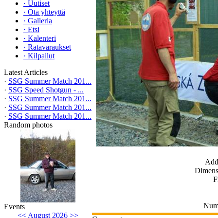
·
Uutiset
·
Ota yhteyttä
·
Galleria
·
Etsi
·
Kalenteri
·
Ratavaraukset
·
Kilpailut
Latest Articles
·
SSG Summer Match 201...
·
SSG Speed Shotgun - ...
·
SSG Summer Match 201...
·
SSG Summer Match 201...
·
SSG Summer Match 201...
Random photos
Add
Dimensi
F
Numb
Events
<<
August 2026
>>