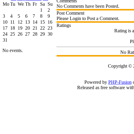
Comments
Mo
Tu
We
Th
Fr
Sa
Su
No Comments have been Posted.
1
2
Post Comment
3
4
5
6
7
8
9
Please Login to Post a Comment.
10
11
12
13
14
15
16
Ratings
17
18
19
20
21
22
23
Rating is 
24
25
26
27
28
29
30
31
P
No events.
No Rat
Copyright 
Powered by
PHP-Fusion
c
Released as free software wit