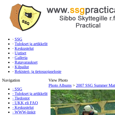
·
SSG
·
Tulokset ja artikkelit
·
Keskustelut
·
Uutiset
·
Galleria
·
Ratavaraukset
·
Kilpailut
·
Rekisteri- ja tietosuojaseloste
Navigation
View Photo
Photo Albums
>
2007 SSG Summer Mat
·
SSG
·
Tulokset ja artikkelit
·
Tiedostot
·
UKK eli FAQ
·
Keskustelut
·
WWW-linkit