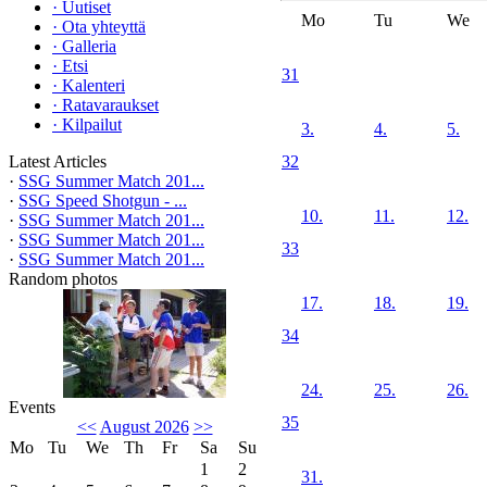
·
Uutiset
Mo
Tu
We
·
Ota yhteyttä
·
Galleria
·
Etsi
31
·
Kalenteri
·
Ratavaraukset
·
Kilpailut
3.
4.
5.
Latest Articles
32
·
SSG Summer Match 201...
·
SSG Speed Shotgun - ...
10.
11.
12.
·
SSG Summer Match 201...
·
SSG Summer Match 201...
33
·
SSG Summer Match 201...
Random photos
17.
18.
19.
34
24.
25.
26.
Events
35
<<
August 2026
>>
Mo
Tu
We
Th
Fr
Sa
Su
1
2
31.