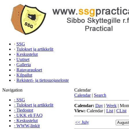
·
SSG
·
Tulokset ja artikkelit
·
Keskustelut
·
Uutiset
·
Galleria
·
Ratavaraukset
·
Kilpailut
·
Rekisteri- ja tietosuojaseloste
Navigation
Calendar
Calendar
|
Search
·
SSG
·
Tulokset ja artikkelit
Calendar:
Day
|
Week
|
Mon
·
Tiedostot
View:
Calendar
|
List
|
CList
·
UKK eli FAQ
·
Keskustelut
<< July
·
WWW-linkit